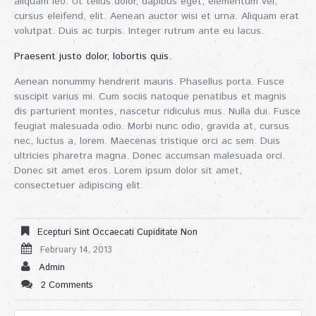
aliquam leo. Ut tellus dolor, dapibus eget, elementum vel,
cursus eleifend, elit. Aenean auctor wisi et urna. Aliquam erat
volutpat. Duis ac turpis. Integer rutrum ante eu lacus.
Praesent justo dolor, lobortis quis.
Aenean nonummy hendrerit mauris. Phasellus porta. Fusce
suscipit varius mi. Cum sociis natoque penatibus et magnis
dis parturient montes, nascetur ridiculus mus. Nulla dui. Fusce
feugiat malesuada odio. Morbi nunc odio, gravida at, cursus
nec, luctus a, lorem. Maecenas tristique orci ac sem. Duis
ultricies pharetra magna. Donec accumsan malesuada orci.
Donec sit amet eros. Lorem ipsum dolor sit amet,
consectetuer adipiscing elit.
Ecepturi Sint Occaecati Cupiditate Non
February 14, 2013
Admin
2 Comments