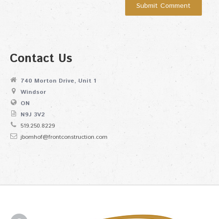
Contact Us
740 Morton Drive, Unit 1
Windsor
ON
N9J 3V2
519.250.8229
jbomhof@frontconstruction.com