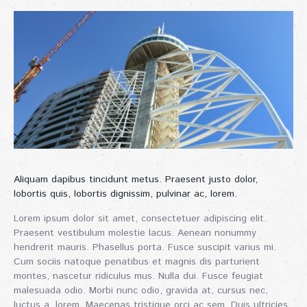
Aliquam dapibus tincidunt metus. Praesent justo dolor,
lobortis quis, lobortis dignissim, pulvinar ac, lorem.
Lorem ipsum dolor sit amet, consectetuer adipiscing elit.
Praesent vestibulum molestie lacus. Aenean nonummy
hendrerit mauris. Phasellus porta. Fusce suscipit varius mi.
Cum sociis natoque penatibus et magnis dis parturient
montes, nascetur ridiculus mus. Nulla dui. Fusce feugiat
malesuada odio. Morbi nunc odio, gravida at, cursus nec,
luctus a, lorem. Maecenas tristique orci ac sem. Duis ultricies