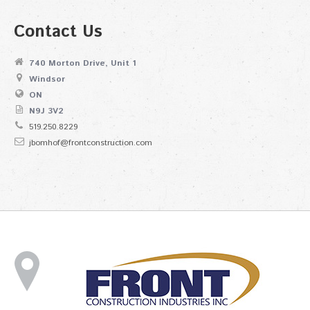
Contact Us
740 Morton Drive, Unit 1
Windsor
ON
N9J 3V2
519.250.8229
jbomhof@frontconstruction.com