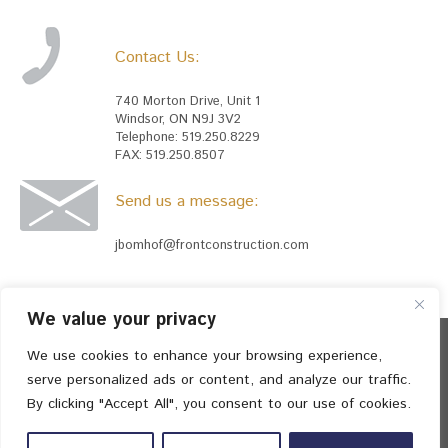
Contact Us:
740 Morton Drive, Unit 1
Windsor, ON N9J 3V2
Telephone: 519.250.8229
FAX: 519.250.8507
Send us a message:
jbomhof@frontconstruction.com
We value your privacy
We use cookies to enhance your browsing experience,
serve personalized ads or content, and analyze our traffic.
© 2026 Front Construction Industries Inc. All
By clicking "Accept All", you consent to our use of cookies.
rights reserved. || Powered by
AlphaKOR